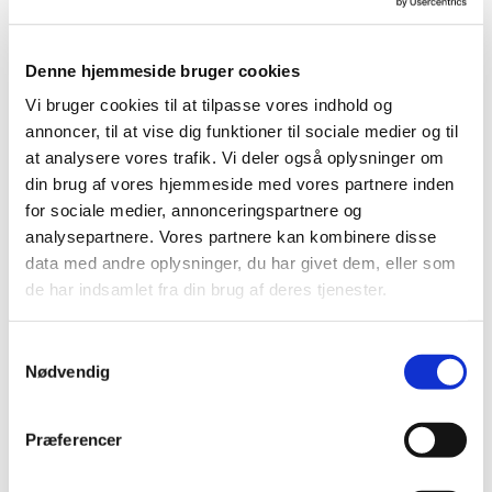
derefter læses, når du senere besøger webstedet
igen. Ordet "cookies" i denne politik og i samtykket
henviser også til andre former for automatisk
Denne hjemmeside bruger cookies
indsamling af data, f.eks. Flash-cookies (Local Shared
Vi bruger cookies til at tilpasse vores indhold og
Objects), Web Storage (HTML5), Javascripts eller
annoncer, til at vise dig funktioner til sociale medier og til
cookies, der placeres af anden software.
at analysere vores trafik. Vi deler også oplysninger om
En cookie kan indeholde oplysninger om selve
din brug af vores hjemmeside med vores partnere inden
webstedet, en unik identifikator, der gør det muligt
for sociale medier, annonceringspartnere og
for webstedet at genkende din webbrowser, når du
analysepartnere. Vores partnere kan kombinere disse
vender tilbage til webstedet, yderligere data, der
data med andre oplysninger, du har givet dem, eller som
tjener til formålet med cookien, og selve cookiens
de har indsamlet fra din brug af deres tjenester.
levetid.
Ordet "cookies" eller "cookie-data" dækker også
S
oplysninger om IP- og MAC-adresser og andre
Nødvendig
a
oplysninger om din enhed, der indsamles af de
m
nævnte teknologier.
t
Præferencer
Cookies bruges til at aktivere visse funktioner (fx log
y
ind), til at spore brugen af webstedet (fx analyse), til
k