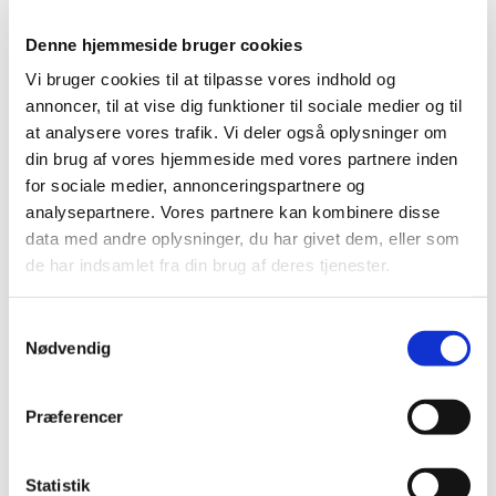
En voksendåb kan både finde sted i den almindelige
søndagsgudstjeneste og under mere private former.
Denne hjemmeside bruger cookies
Læs mere om dåben, traditioner og dåbshistorien
Vi bruger cookies til at tilpasse vores indhold og
på folkekirken.dk
annoncer, til at vise dig funktioner til sociale medier og til
at analysere vores trafik. Vi deler også oplysninger om
din brug af vores hjemmeside med vores partnere inden
for sociale medier, annonceringspartnere og
Fødsel
analysepartnere. Vores partnere kan kombinere disse
data med andre oplysninger, du har givet dem, eller som
de har indsamlet fra din brug af deres tjenester.
Når et barn bliver født, modtager kirkekontoret en
fødselsanmeldelse fra sygehuset eller jordemoderen.
S
Forældres anmeldelsespligt er bortfaldet. Hvis I som
Nødvendig
a
forældre er gift, skal I ikke foretage jer yderligere.
m
Kun i de tilfælde, hvor der ikke har medvirket en
t
Præferencer
jordemoder ved fødslen, skal forældrene anmelde
y
fødslen senest 14 dage efter fødslen.
Læs mere om
k
hvordan du anmelder på borger.dk
.
k
Statistik