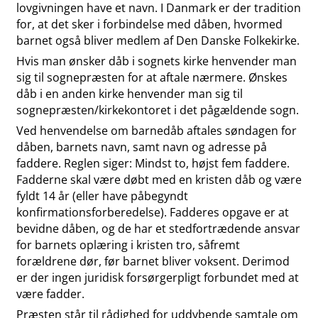
lovgivningen have et navn. I Danmark er der tradition
for, at det sker i forbindelse med dåben, hvormed
barnet også bliver medlem af Den Danske Folkekirke.
Hvis man ønsker dåb i sognets kirke henvender man
sig til sognepræsten for at aftale nærmere. Ønskes
dåb i en anden kirke henvender man sig til
sognepræsten/kirkekontoret i det pågældende sogn.
Ved henvendelse om barnedåb aftales søndagen for
dåben, barnets navn, samt navn og adresse på
faddere. Reglen siger: Mindst to, højst fem faddere.
Fadderne skal være døbt med en kristen dåb og være
fyldt 14 år (eller have påbegyndt
konfirmationsforberedelse). Fadderes opgave er at
bevidne dåben, og de har et stedfortrædende ansvar
for barnets oplæring i kristen tro, såfremt
forældrene dør, før barnet bliver voksent. Derimod
er der ingen juridisk forsørgerpligt forbundet med at
være fadder.
Præsten står til rådighed for uddybende samtale om