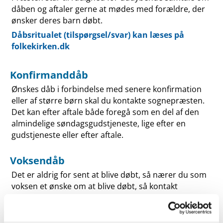
dåben og aftaler gerne at mødes med forældre, der
ønsker deres barn døbt.
Dåbsritualet (tilspørgsel/svar) kan læses på
folkekirken.dk
Konfirmanddåb
Ønskes dåb i forbindelse med senere konfirmation
eller af større børn skal du kontakte sognepræsten.
Det kan efter aftale både foregå som en del af den
almindelige søndagsgudstjeneste, lige efter en
gudstjeneste eller efter aftale.
Voksendåb
Det er aldrig for sent at blive døbt, så nærer du som
voksen et ønske om at blive døbt, så kontakt
sognepræsten for samtale. Vi tilbyder den
forberedelse som er nødvendig og samtaler omkring
indholdet af dåben og hvordan det sker helt praktisk.