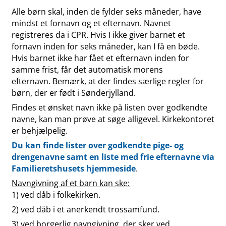
Alle børn skal, inden de fylder seks måneder, have
mindst et fornavn og et efternavn. Navnet
registreres da i CPR. Hvis I ikke giver barnet et
fornavn inden for seks måneder, kan I få en bøde.
Hvis barnet ikke har fået et efternavn inden for
samme frist, får det automatisk morens
efternavn. Bemærk, at der findes særlige regler for
børn, der er født i Sønderjylland.
Findes et ønsket navn ikke på listen over godkendte
navne, kan man prøve at søge alligevel. Kirkekontoret
er behjælpelig.
Du kan finde lister over godkendte pige- og
drengenavne samt en liste med frie efternavne via
Familieretshusets hjemmeside
.
Navngivning af et barn kan ske:
1) ved dåb i folkekirken.
2) ved dåb i et anerkendt trossamfund.
3) ved borgerlig navngivning, der sker ved