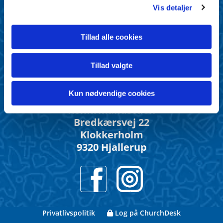
Klokkerholm
Vis detaljer
9320 Hjallerup
Tillad alle cookies
Ørum Kirke
Bjørnbækvej 37
Tillad valgte
Ørum Kirkeby
9320 Hjallerup
Kun nødvendige cookies
Konfirmandstuen
Bredkærsvej 22
Klokkerholm
9320 Hjallerup
Privatlivspolitik
Log på ChurchDesk