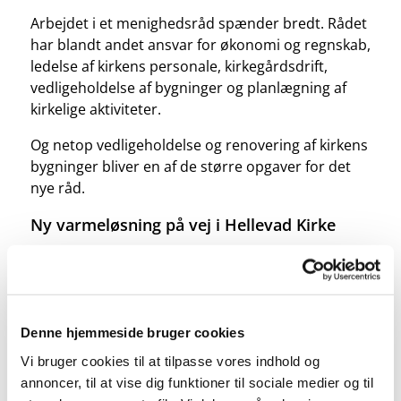
Arbejdet i et menighedsråd spænder bredt. Rådet
har blandt andet ansvar for økonomi og regnskab,
ledelse af kirkens personale, kirkegårdsdrift,
vedligeholdelse af bygninger og planlægning af
kirkelige aktiviteter.
Og netop vedligeholdelse og renovering af kirkens
bygninger bliver en af de større opgaver for det
nye råd.
Ny varmeløsning på vej i Hellevad Kirke
I Hellevad Kirke arbejdes der i øjeblikket på at
finde en ny varmeløsning. Den nuværende
installation har ikke tilstrækkelig kapacitet til at
opvarme kirken ordentligt, og det har især kunnet
Denne hjemmeside bruger cookies
mærkes om vinteren.
Vi bruger cookies til at tilpasse vores indhold og
– Der arbejdes i øjeblikket ihærdigt på en
annoncer, til at vise dig funktioner til sociale medier og til