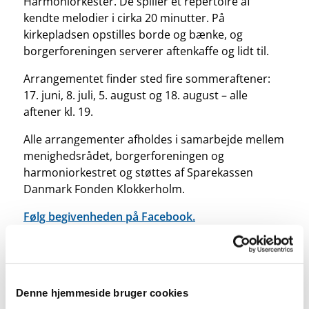
Harmoniorkester. De spiller et repertoire af
kendte melodier i cirka 20 minutter. På
kirkepladsen opstilles borde og bænke, og
borgerforeningen serverer aftenkaffe og lidt til.
Arrangementet finder sted fire sommeraftener:
17. juni, 8. juli, 5. august og 18. august – alle
aftener kl. 19.
Alle arrangementer afholdes i samarbejde mellem
menighedsrådet, borgerforeningen og
harmoniorkestret og støttes af Sparekassen
Danmark Fonden Klokkerholm.
Følg begivenheden på Facebook.
Omtale:
Musikalske sommeraftenstemninger
med hornblæsere fra Brønderslev
Denne hjemmeside bruger cookies