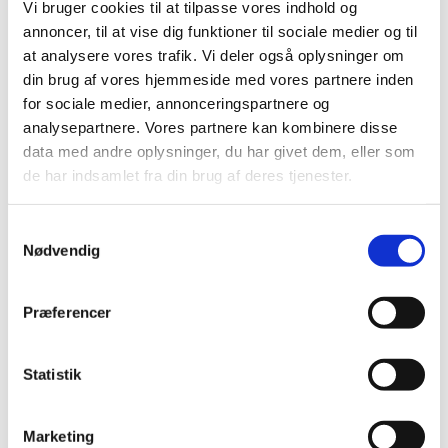
Harmoniorkester
Vi bruger cookies til at tilpasse vores indhold og
annoncer, til at vise dig funktioner til sociale medier og til
Igen i år kan man hen over sommeren opleve
at analysere vores trafik. Vi deler også oplysninger om
stemningsfuld aftenmusik fra Hellevad Kirkes
din brug af vores hjemmeside med vores partnere inden
klokketårn i Klokkerholm, når messingblæsere fra
for sociale medier, annonceringspartnere og
Brønderslev Harmoniorkester spiller ud over
analysepartnere. Vores partnere kan kombinere disse
byen.
data med andre oplysninger, du har givet dem, eller som
de har indsamlet fra din brug af deres tjenester.
Sidste år lancerede Klokkerholm Borgerforening
og menighedsrådet et nyt initiativ med
S
solnedgangsmusik fra kirkens klokketårn på to
Nødvendig
a
sommeraftener i juni og august.
m
Arrangementerne blev godt modtaget af både
t
lokale borgere og besøgende, og med støtte fra
Præferencer
y
Sparekassen Danmark Fonden Klokkerholm er det
k
nu igen muligt at nyde tonerne fra tårnet – denne
k
Statistik
gang ved fire arrangementer hen over sommeren.
e
Det er igen musikere fra Brønderslev
v
Marketing
Harmoniorkester, der står for musikken. Tre
a