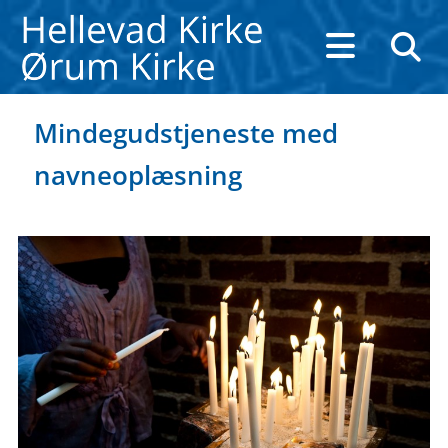
Mindegudstjeneste med
navneoplæsning