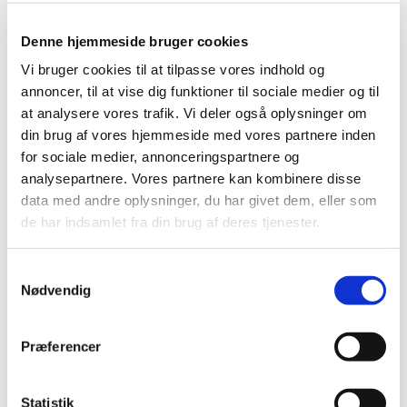
Præludium
Denne hjemmeside bruger cookies
Hilsen
Vi bruger cookies til at tilpasse vores indhold og
Indledningskollekt
annoncer, til at vise dig funktioner til sociale medier og til
at analysere vores trafik. Vi deler også oplysninger om
Indgangssalme:
din brug af vores hjemmeside med vores partnere inden
for sociale medier, annonceringspartnere og
Evangelium
analysepartnere. Vores partnere kan kombinere disse
Trosbekendelse (siges)
data med andre oplysninger, du har givet dem, eller som
de har indsamlet fra din brug af deres tjenester.
Interludium
S
Salme:
Nødvendig
a
Prædiken
m
t
Kormotet
Præferencer
y
k
Navneoplæsning
k
Statistik