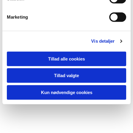
Salme:
e
v
Kirkebøn
Marketing
a
l
Fadervor
g
Velsignelse
Vis detaljer
Udgangssalme:
Tillad alle cookies
Postludium
Tillad valgte
Kun nødvendige cookies