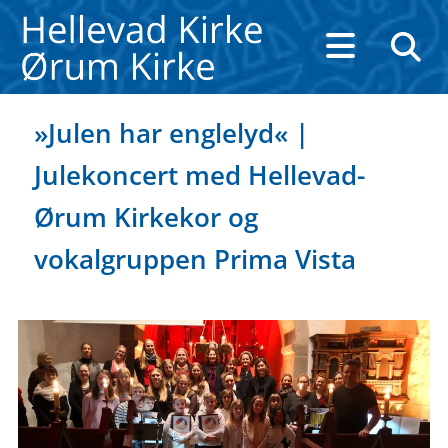
»Julen har englelyd« |
Julekoncert med Hellevad-
Ørum Kirkekor og
vokalgruppen Prima Vista