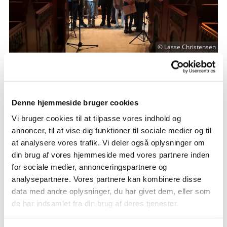
© Lasse Christensen
Torsdag 10. december 2026, kl. 19:00
Denne hjemmeside bruger cookies
Vi bruger cookies til at tilpasse vores indhold og
Hellevad Kirke, Bredkærsvej 2B,
annoncer, til at vise dig funktioner til sociale medier og til
Klokkerholm, 9320 Hjallerup
at analysere vores trafik. Vi deler også oplysninger om
din brug af vores hjemmeside med vores partnere inden
for sociale medier, annonceringspartnere og
Hellevad-Ørum Kirkekor, Prima Vista
analysepartnere. Vores partnere kan kombinere disse
og organist Lasse Christensen
data med andre oplysninger, du har givet dem, eller som
de har indsamlet fra din brug af deres tjenester.
Gratis entré/Ingen tilmelding