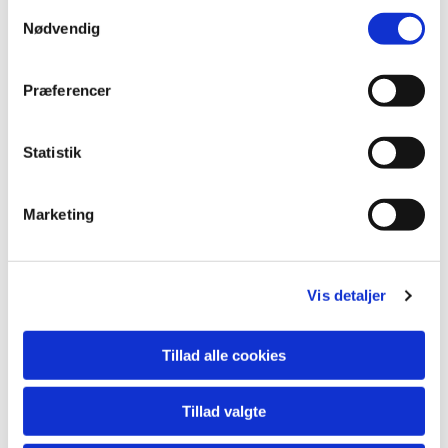
S
Nødvendig
a
m
Nærmere herom.
t
Præferencer
y
k
k
Statistik
e
v
Marketing
a
l
g
Vis detaljer
Tillad alle cookies
Tillad valgte