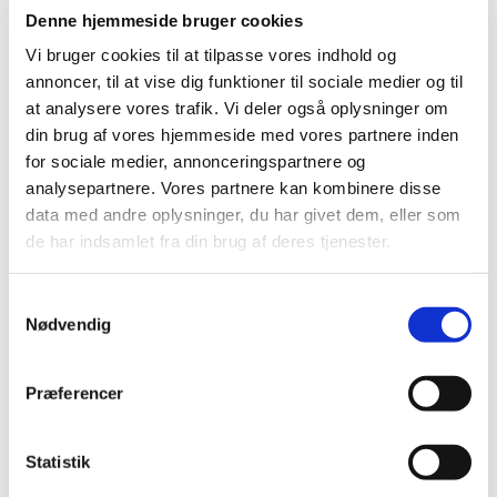
"Englene sang den først for markens hyrder."
Denne hjemmeside bruger cookies
Kristendommen kom til verden med englenes
Vi bruger cookies til at tilpasse vores indhold og
sang om budskabet, at en frelser var født. Forud
annoncer, til at vise dig funktioner til sociale medier og til
havde Maria haft besøg af ærkeenglen Gabriel,
at analysere vores trafik. Vi deler også oplysninger om
som overbragte hende meddelelsen om, at hun
din brug af vores hjemmeside med vores partnere inden
var udvalgt til at føde Guds søn. Og påskemorgen
for sociale medier, annonceringspartnere og
sad en engel ved graven og fortalte kvinderne, at
analysepartnere. Vores partnere kan kombinere disse
Jesus var opstået fra de døde.
data med andre oplysninger, du har givet dem, eller som
Engle spiller en central rolle i kristendommens
de har indsamlet fra din brug af deres tjenester.
fortællinger og bringer godt nyt til menneskene.
Deres sang er kirkens sang til alle tider – en sang,
S
vi stadig synger videre på. Når vi synger salmerne,
Nødvendig
a
synger vi i kor med alle engle. Med Grundtvigs
m
ord:
Salmesangen er en tonestige mellem Himmel og
t
Præferencer
Jord.
y
k
Hellevad-Ørum Kirkekor inviterer til koncerten
"I
k
Statistik
kor med alle engle",
hvor englene optræder i
e
mange afskygninger: som beskyttende væsner, i