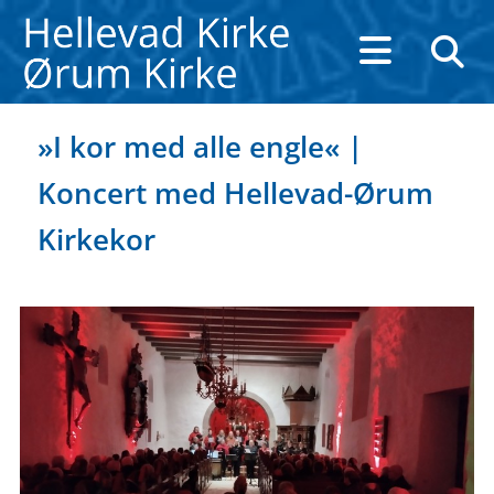
»I kor med alle engle« |
Koncert med Hellevad-Ørum
Kirkekor