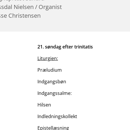
sdal Nielsen / Organist
sse Christensen
21. søndag efter trinitatis
Liturgien:
Præludium
Indgangsbøn
Indgangssalme:
Hilsen
Indledningskollekt
Epistellæsning