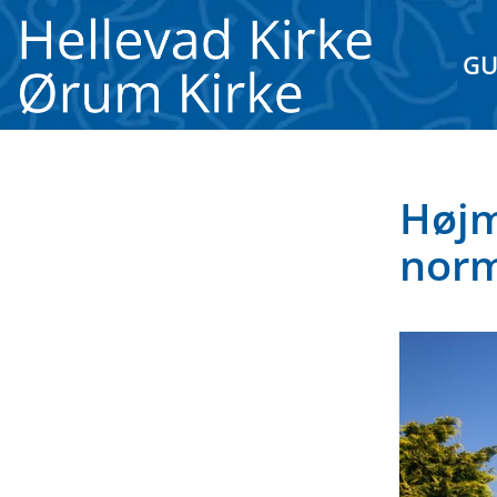
GU
Højm
norm