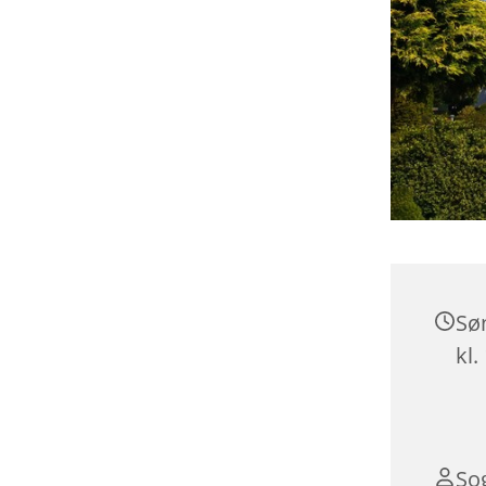
Sø
kl.
So