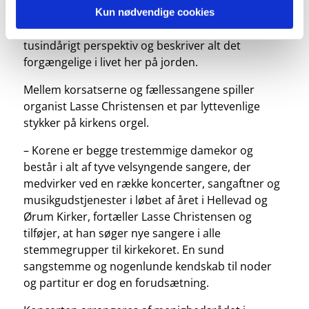
Pedersen og Marianne Søgaards ”En sang om
Kun nødvendige cookies
tiden og evigheden”, der sætter tiden i et
tusindårigt perspektiv og beskriver alt det
forgængelige i livet her på jorden.
Mellem korsatserne og fællessangene spiller
organist Lasse Christensen et par lyttevenlige
stykker på kirkens orgel.
– Korene er begge trestemmige damekor og
består i alt af tyve velsyngende sangere, der
medvirker ved en række koncerter, sangaftner og
musikgudstjenester i løbet af året i Hellevad og
Ørum Kirker, fortæller Lasse Christensen og
tilføjer, at han søger nye sangere i alle
stemmegrupper til kirkekoret. En sund
sangstemme og nogenlunde kendskab til noder
og partitur er dog en forudsætning.