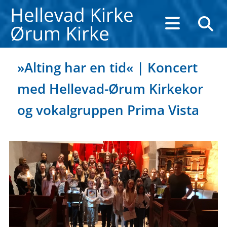
»Alting har en tid« | Koncert
med Hellevad-Ørum Kirkekor
og vokalgruppen Prima Vista