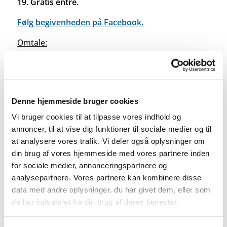
19. Gratis entré.
Følg begivenheden på Facebook.
Omtale:
En tid til at lytte – en tid til at synge
Med musik af blandt andre Anne Linnet, Lars
Lilholt og Shu-bi-dua sættes tidens gang og livets
Denne hjemmeside bruger cookies
store eksistentielle spørgsmål i centrum i en
Vi bruger cookies til at tilpasse vores indhold og
koncert i Hellevad Kirke. Koncerten skaber et rum
annoncer, til at vise dig funktioner til sociale medier og til
for dybde, indhold og perspektiver på
at analysere vores trafik. Vi deler også oplysninger om
menneskelivet fra begyndelse til slutning.
din brug af vores hjemmeside med vores partnere inden
for sociale medier, annonceringspartnere og
”Alting har en tid, for alt, hvad der sker under
analysepartnere. Vores partnere kan kombinere disse
himlen, er der et tidspunkt. En tid til at fødes, en
data med andre oplysninger, du har givet dem, eller som
tid til at dø…”. Sådan lyder det fra Prædikerens
de har indsamlet fra din brug af deres tjenester.
Bog i Det Gamle Testamente. Netop tiden er
omdrejningspunktet for en koncert med Hellevad-