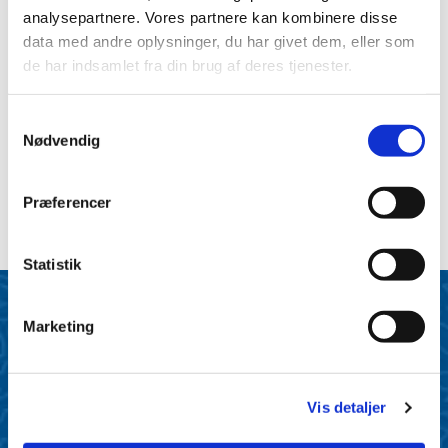
analysepartnere. Vores partnere kan kombinere disse
data med andre oplysninger, du har givet dem, eller som
© folkekirken.dk
de har indsamlet fra din brug af deres tjenester.
S
Nødvendig
a
14. maj 2028 - 14. maj 2028
m
t
Præferencer
y
k
k
Statistik
e
Hellevad Kirke
v
Bredkærsvej 2B
Marketing
a
Klokkerholm
l
9320 Hjallerup
g
Vis detaljer
Ørum Kirke