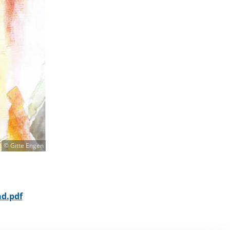
© Gitte Engen
åd.pdf